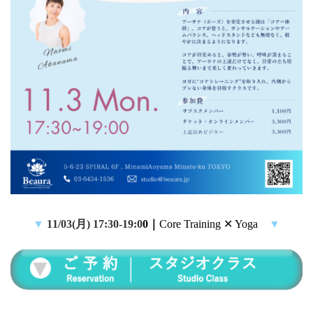
▼
11/03(月) 17:30-19:0
0
｜
Core Training ✕ Yoga
▼