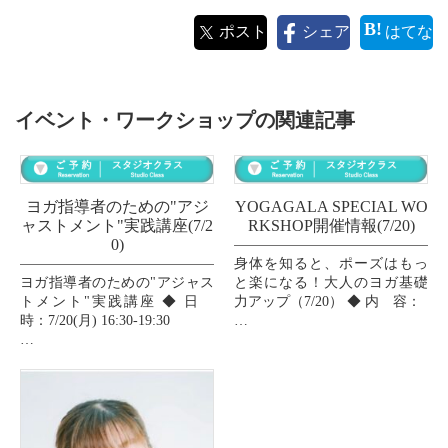
ポスト
シェア
はてな
イベント・ワークショップの関連記事
ヨガ指導者のための"アジ
YOGAGALA SPECIAL WO
ャストメント"実践講座(7/2
RKSHOP開催情報(7/20)
0)
身体を知ると、ポーズはもっ
ヨガ指導者のための"アジャス
と楽になる！大人のヨガ基礎
トメント"実践講座 ◆ 日
力アップ（7/20） ◆ 内 容：
時：7/20(月) 16:30-19:30
｢私のポーズ、これで合って
◆ 内 容：
る？｣そんなモヤモヤ、今日で
卒業しませんか？​
アジャストメントは、より安
ただ形を真似るのではなく、
全で快適にポーズへ導くため
「...
の大切なコミュニケーショ...