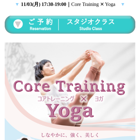
▼
11/03(月) 17:30-19:0
0｜
Core Training ✕ Yoga
▼