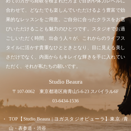
めての方から経験を積まれた方まで目的や体力レベルに
合わせて、どなたでも楽しんでいただけるよう豊富で効
果的なレッスンをご用意。ご自分に合ったクラスをお選
びいただけることも魅力のひとつです。スタジオでお過
ごしいただく時間、出会う人々が、これからのライフス
タイルに活かす貴重なひとときとなり、目に見える美し
さだけでなく、内面からもキレイな輝きを手に入れてい
ただく、それが私たちの願いです。
Studio Beaura
〒107-0062 東京都港区南青山5-6-23 スパイラル6F
03-6434-1536
TOP【Studio Beaura | ヨガスタジオビューラ】東京 /青
山・表参道・渋谷