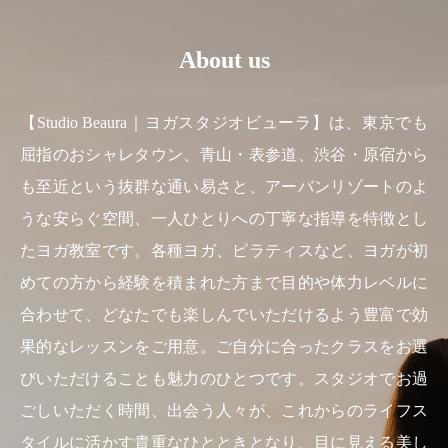
About us
【Studio Beaura｜ヨガスタジオビューラ】は、東京でも
屈指のおシャレタウン、青山・表参道、渋谷・原宿から
も至近という抜群な通い易さと、アーバンリゾートのよ
うな安らぐ空間、一人ひとりへの丁寧な指導を特徴とし
たヨガ教室です。各種ヨガ、ピラティスなど、ヨガが初
めての方から経験を積まれた方まで目的や体力レベルに
合わせて、どなたでも楽しんでいただけるよう豊富で効
果的なレッスンをご用意。ご自分に合ったクラスをお選
びいただけることも魅力のひとつです。スタジオでお過
ごしいただく時間、出会う人々が、これからのライフス
タイルに活かす貴重なひとときとなり、目に見える美し