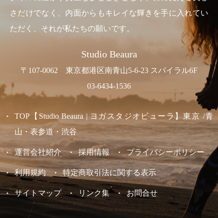
さだけでなく、内面からもキレイな輝きを手に入れてい
ただく、それが私たちの願いです。
Studio Beaura
〒107-0062 東京都港区南青山5-6-23 スパイラル6F
03-6434-1536
TOP【Studio Beaura | ヨガスタジオビューラ】東京 /青
山・表参道・渋谷
運営会社紹介
採用情報
プライバシーポリシー
利用規約
特定商取引法に関する表示
サイトマップ
リンク集
お問合せ