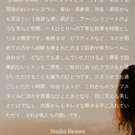
屈指のおシャレタウン、青山・表参道、渋谷・原宿から
も至近という抜群な通い易さと、アーバンリゾートのよ
うな安らぐ空間、一人ひとりへの丁寧な指導を特徴とし
たヨガ教室です。各種ヨガ、ピラティスなど、ヨガが初
めての方から経験を積まれた方まで目的や体力レベルに
合わせて、どなたでも楽しんでいただけるよう豊富で効
果的なレッスンをご用意。ご自分に合ったクラスをお選
びいただけることも魅力のひとつです。スタジオでお過
ごしいただく時間、出会う人々が、これからのライフス
タイルに活かす貴重なひとときとなり、目に見える美し
さだけでなく、内面からもキレイな輝きを手に入れてい
ただく、それが私たちの願いです。
Studio Beaura