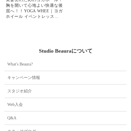
胸を開いて心地よい快適な後
屈へ！！YOGA WHEE｜ヨガ
ホイール イベントレッスン開
催情報 ◆ 内 容：
約30cmのヨガホイールと呼ば
れる アイテムを使用した...
Studio Beauraについて
What's Beaura?
キャンペーン情報
スタジオ紹介
Web入会
Q&A