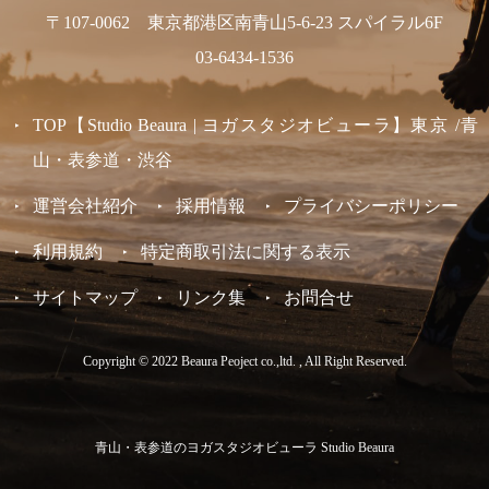
〒107-0062 東京都港区南青山5-6-23 スパイラル6F
03-6434-1536
TOP【Studio Beaura | ヨガスタジオビューラ】東京 /青
山・表参道・渋谷
運営会社紹介
採用情報
プライバシーポリシー
利用規約
特定商取引法に関する表示
サイトマップ
リンク集
お問合せ
Copyright © 2022 Beaura Peoject co.,ltd. , All Right Reserved.
青山・表参道のヨガスタジオビューラ Studio Beaura