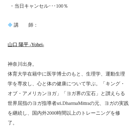
・当日キャンセル･･･100％
◆
講 師：
山口 陽平 -Yohei-
神奈川出身。
体育大学在籍中に医学博士のもと、生理学、運動生理
学を専攻し、心と体の健康について学ぶ。「キング・
オブ・アメリカンヨガ」「ヨガ界の宝石」と讃えらる
世界屈指のヨガ指導者sri.DharmaMittraの元、ヨガの実践
を継続し、国内外2000時間以上のトレーニングを修
了。