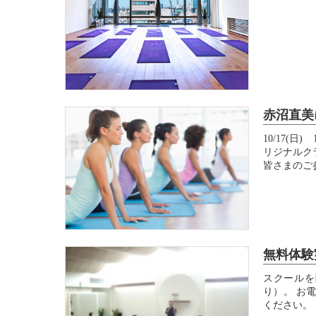
赤沼直美
10/17(
リジナルク
皆さまのご
無料体験
スクールを
り）。 お
ください。 ご予