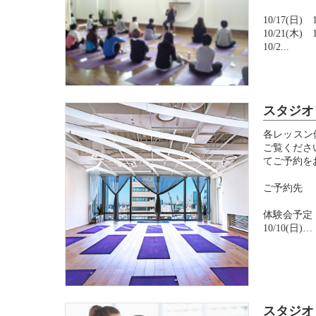
10/17(日)
10/21(木)
10/2...
スタジオ
各レッスン
ご覧くださ
てご予約を
ご予約先 ：
体験会予定
10/10(日)
① 11:30～..
スタジオ 