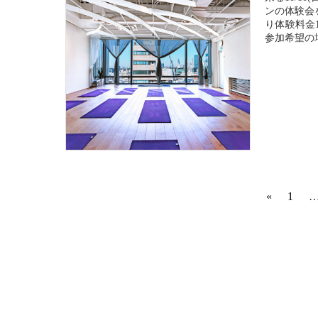
ンの体験会
り体験料金
参加希望の場
«
1