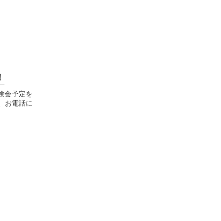
！
験会予定を
、お電話に