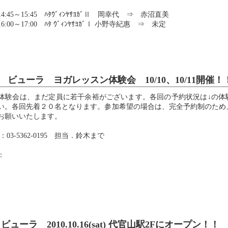
 14:45～15:45 ﾊﾀｳﾞｨﾝﾔｻﾖｶﾞⅡ 岡幸代 ⇒ 赤沼直美
 16:00～17:00 ﾊﾀ ｳﾞｨﾝﾔｻﾖｶﾞⅠ 小野寺紀惠 ⇒ 未定
 ビューラ ヨガレッスン体験会 10/10、10/11開催！
体験会は、まだ定員に若干余裕がございます。各回の予約状況は↓の体
い。各回先着２０名となります。参加希望の場合は、完全予約制のため
お願いいたします。
03-5362-0195 担当．鈴木まで
：
.
ビューラ 2010.10.16(sat) 代官山駅2Fにオープン！！