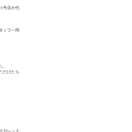
の1号店が代
タッフ一同
た。
ただけたら
るヨガレッス