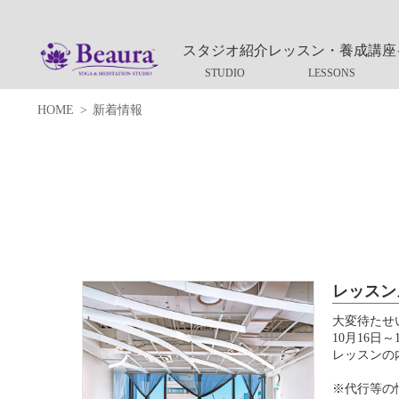
スタジオ紹介
レッスン・養成講座
HOME
新着情報
レッスン
大変待たせ
10月16日
レッスンの
※代行等の