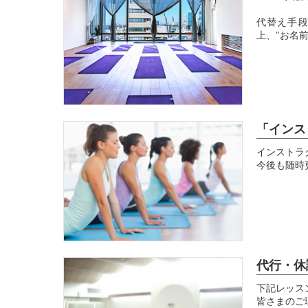
代替え手
上、"お名前
「インス
インストラ
今後も随時
代行・休
下記レッス
皆さまのご