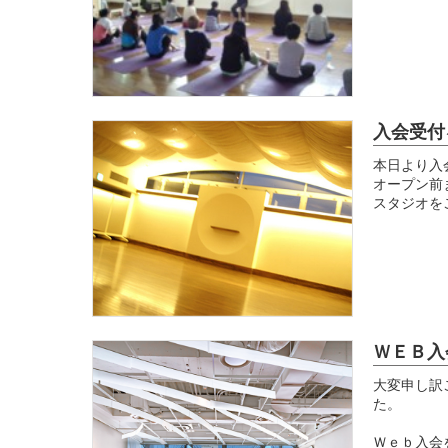
入会受付
本日より入
オープン前
スタジオを
ＷＥＢ入
大変申し訳
た。
Ｗｅｂ入会