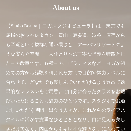
About us
【Studio Beaura｜ヨガスタジオビューラ】は、東京でも
屈指のおシャレタウン、青山・表参道、渋谷・原宿から
も至近という抜群な通い易さと、アーバンリゾートのよ
うな安らぐ空間、一人ひとりへの丁寧な指導を特徴とし
たヨガ教室です。各種ヨガ、ピラティスなど、ヨガが初
めての方から経験を積まれた方まで目的や体力レベルに
合わせて、どなたでも楽しんでいただけるよう豊富で効
果的なレッスンをご用意。ご自分に合ったクラスをお選
びいただけることも魅力のひとつです。スタジオでお過
ごしいただく時間、出会う人々が、これからのライフス
タイルに活かす貴重なひとときとなり、目に見える美し
さだけでなく、内面からもキレイな輝きを手に入れてい