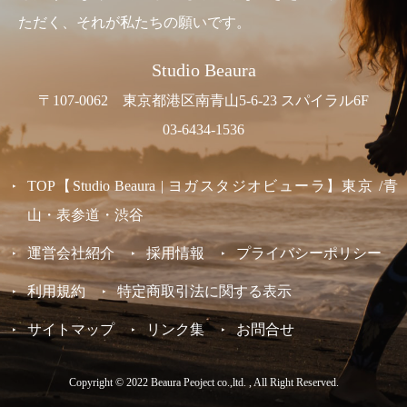
ただく、それが私たちの願いです。
Studio Beaura
〒107-0062 東京都港区南青山5-6-23 スパイラル6F
03-6434-1536
TOP【Studio Beaura | ヨガスタジオビューラ】東京 /青
山・表参道・渋谷
運営会社紹介
採用情報
プライバシーポリシー
利用規約
特定商取引法に関する表示
サイトマップ
リンク集
お問合せ
Copyright © 2022 Beaura Peoject co.,ltd. , All Right Reserved.