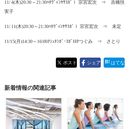
11/ 4(木)20:30～21:30ﾊﾀｳﾞｨﾝﾔｻﾖｶﾞⅠ 宗宮宏次 ⇒ 吉橋扶
実子
11/ 11(木)20:30～21:30ﾊﾀｳﾞｨﾝﾔｻﾖｶﾞⅠ 宗宮宏次 ⇒ 未定
11/15(月)14:30～16:00ｱｼｭﾀﾝｶﾞｰﾖｶﾞHPつぐみ ⇒ さとり
ポスト
シェア
はてな
新着情報の関連記事