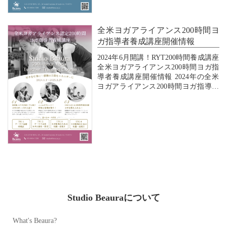
◆ 内 容：
ヴィンヤサヨガ の...
全米ヨガアライアンス200時間ヨ
ガ指導者養成講座開催情報
2024年6月開講！RYT200時間養成講座
全米ヨガアライアンス200時間ヨガ指
導者養成講座開催情報 2024年の全米
ヨガアライアンス200時間ヨガ指導者
養成講座開催情報を更新しました。
ただいま資料請求、無料説明会（特典
付き）の予約を受付中です！
詳細は、【 全米ヨガアライアンス200
時...
Studio Beauraについて
What's Beaura?