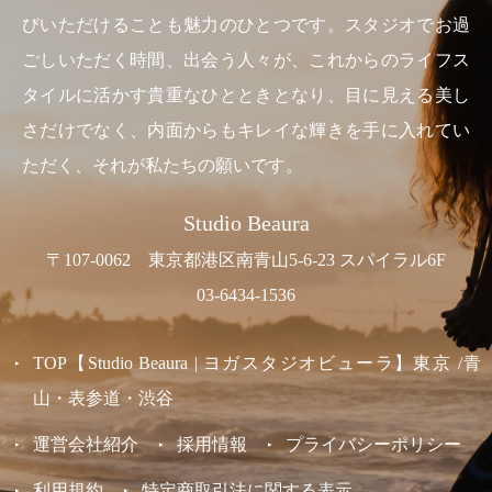
びいただけることも魅力のひとつです。スタジオでお過
ごしいただく時間、出会う人々が、これからのライフス
タイルに活かす貴重なひとときとなり、目に見える美し
さだけでなく、内面からもキレイな輝きを手に入れてい
ただく、それが私たちの願いです。
Studio Beaura
〒107-0062 東京都港区南青山5-6-23 スパイラル6F
03-6434-1536
TOP【Studio Beaura | ヨガスタジオビューラ】東京 /青
山・表参道・渋谷
運営会社紹介
採用情報
プライバシーポリシー
利用規約
特定商取引法に関する表示