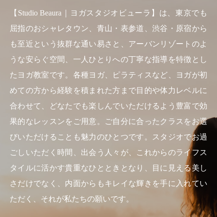
【Studio Beaura｜ヨガスタジオビューラ】は、東京でも
屈指のおシャレタウン、青山・表参道、渋谷・原宿から
も至近という抜群な通い易さと、アーバンリゾートのよ
うな安らぐ空間、一人ひとりへの丁寧な指導を特徴とし
たヨガ教室です。各種ヨガ、ピラティスなど、ヨガが初
めての方から経験を積まれた方まで目的や体力レベルに
合わせて、どなたでも楽しんでいただけるよう豊富で効
果的なレッスンをご用意。ご自分に合ったクラスをお選
びいただけることも魅力のひとつです。スタジオでお過
ごしいただく時間、出会う人々が、これからのライフス
タイルに活かす貴重なひとときとなり、目に見える美し
さだけでなく、内面からもキレイな輝きを手に入れてい
ただく、それが私たちの願いです。