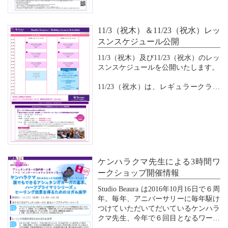
った」「気持ちが軽くなった」などの
声が。
11/3（祝木）＆11/23（祝水）レッ
集中や呼吸、古代の瞑想法がシステマ
スンスケジュール公開
ティックに含まれている”i power 瞑
想”は...
11/3（祝木）及び11/23（祝水）のレッ
スンスケジュールを公開いたします。
11/23（祝水）は、レギュラークラス
に加え、Studio Beaura の６周年を記念
し、アニバーサリーに毎年駆けつけて
いただいてだいているケンハラクマ先
生をお迎えしたワークショップを開催
いたします。
10月31日ま...
ケンハラクマ先生による3時間ワ
ークショップ開催情報
Studio Beaura は2016年10月16日で６周
年。毎年、アニバーサリーに毎年駆け
つけていただいてだいているケンハラ
クマ先生、今年で６回目となるワーク
ショップを開催いたします。