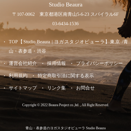
Studio Beaura
〒107-0062 東京都港区南青山5-6-23 スパイラル6F
03-6434-1536
TOP【Studio Beaura | ヨガスタジオビューラ】東京 /青
山・表参道・渋谷
運営会社紹介
採用情報
プライバシーポリシー
利用規約
特定商取引法に関する表示
サイトマップ
リンク集
お問合せ
Copyright © 2022 Beaura Peoject co.,ltd. , All Right Reserved.
青山・表参道のヨガスタジオビューラ Studio Beaura