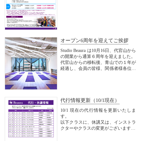
10月31日までにお申し込みいただく
と、参加費が早期割引15%ＯＦＦ！
皆様のご参加をお待ちしております。
ケン...
オープン6周年を迎えてご挨拶
Studio Beaura は10月16日、代官山から
の開業から通算６周年を迎えました。
代官山からの移転後、青山での１年が
経過し、会員の皆様、関係者様各位の
ご愛顧ならびに暖かなるご支援によ
り、青山でも引き続き営業をさせてい
ただき、心より感謝を申し上げます。
毎年、時の移ろいの早さを感じる日と
代行情報更新（10/1現在）
なり...
10/1 現在の代行情報を更新いたしま
す。
以下クラスに、休講又は、インストラ
クターやクラスの変更がございます。
皆様のご理解、ご協力をお願いいたし