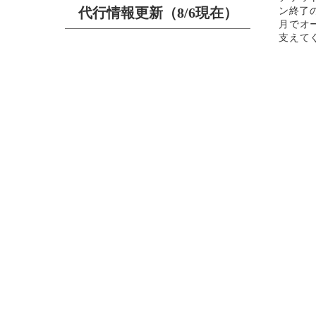
代行情報更新（8/6現在）
ン終了のお
月でオ
支えて
ラクター