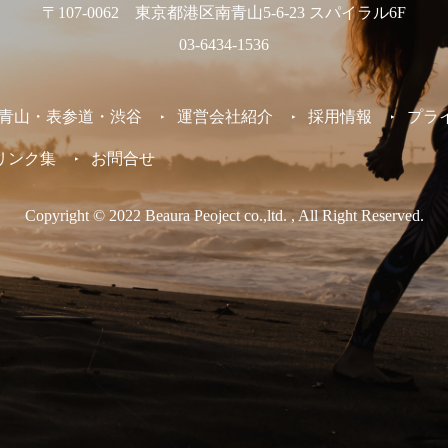
〒107-0062 東京都港区南青山5-6-23 スパイラル6F
03-6434-1536
東京 /青山・表参道・渋谷
運営会社紹介
採用情報
プラ
リンク集
お問合せ
Copyright © 2022 Beaura Peoject co.,ltd. , All Right Reserved.