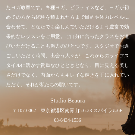
たヨガ教室です。各種ヨガ、ピラティスなど、ヨガが初
めての方から経験を積まれた方まで目的や体力レベルに
合わせて、どなたでも楽しんでいただけるよう豊富で効
果的なレッスンをご用意。ご自分に合ったクラスをお選
びいただけることも魅力のひとつです。スタジオでお過
ごしいただく時間、出会う人々が、これからのライフス
タイルに活かす貴重なひとときとなり、目に見える美し
さだけでなく、内面からもキレイな輝きを手に入れてい
ただく、それが私たちの願いです。
Studio Beaura
〒107-0062 東京都港区南青山5-6-23 スパイラル6F
03-6434-1536