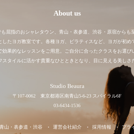
About us
】は、東京でも屈指のおシャレタウン、青山・表参道、渋谷・原宿か
としたヨガ教室です。各種ヨガ、ピラティスなど、ヨガが初め
で効果的なレッスンをご用意。ご自分に合ったクラスをお選び
フスタイルに活かす貴重なひとときとなり、目に見える美しさ
Studio Beaura
〒107-0062 東京都港区南青山5-6-23 スパイラル6F
03-6434-1536
東京 /青山・表参道・渋谷
運営会社紹介
採用情報
プラ