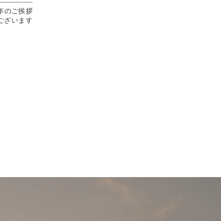
年 新年のご挨拶
うございます
年となりま
げます🙏