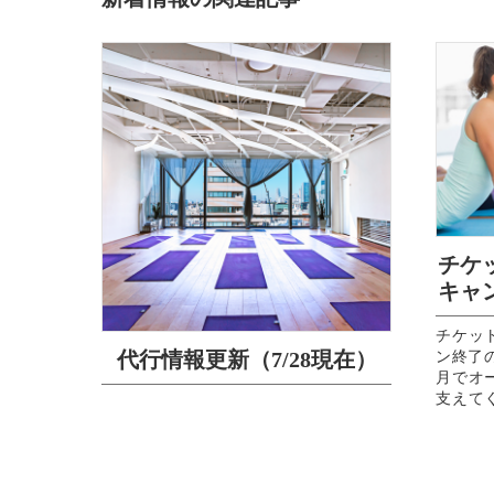
チケ
キャ
チケッ
代行情報更新（7/28現在）
ン終了のお
月でオ
支えて
ラクター