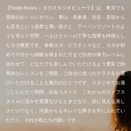
【Studio Beaura｜ヨガスタジオビューラ】は、東京でも
屈指のおシャレタウン、青山・表参道、渋谷・原宿から
も至近という抜群な通い易さと、アーバンリゾートのよ
うな安らぐ空間、一人ひとりへの丁寧な指導を特徴とし
たヨガ教室です。各種ヨガ、ピラティスなど、ヨガが初
めての方から経験を積まれた方まで目的や体力レベルに
合わせて、どなたでも楽しんでいただけるよう豊富で効
果的なレッスンをご用意。ご自分に合ったクラスをお選
びいただけることも魅力のひとつです。スタジオでお過
ごしいただく時間、出会う人々が、これからのライフス
タイルに活かす貴重なひとときとなり、目に見える美し
さだけでなく、内面からもキレイな輝きを手に入れてい
ただく、それが私たちの願いです。