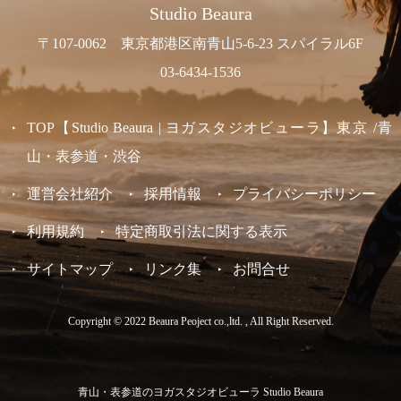
Studio Beaura
〒107-0062 東京都港区南青山5-6-23 スパイラル6F
03-6434-1536
TOP【Studio Beaura | ヨガスタジオビューラ】東京 /青
山・表参道・渋谷
運営会社紹介
採用情報
プライバシーポリシー
利用規約
特定商取引法に関する表示
サイトマップ
リンク集
お問合せ
Copyright © 2022 Beaura Peoject co.,ltd. , All Right Reserved.
青山・表参道のヨガスタジオビューラ Studio Beaura