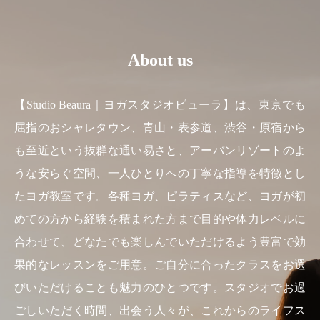
About us
【Studio Beaura｜ヨガスタジオビューラ】は、東京でも
屈指のおシャレタウン、青山・表参道、渋谷・原宿から
も至近という抜群な通い易さと、アーバンリゾートのよ
うな安らぐ空間、一人ひとりへの丁寧な指導を特徴とし
たヨガ教室です。各種ヨガ、ピラティスなど、ヨガが初
めての方から経験を積まれた方まで目的や体力レベルに
合わせて、どなたでも楽しんでいただけるよう豊富で効
果的なレッスンをご用意。ご自分に合ったクラスをお選
びいただけることも魅力のひとつです。スタジオでお過
ごしいただく時間、出会う人々が、これからのライフス