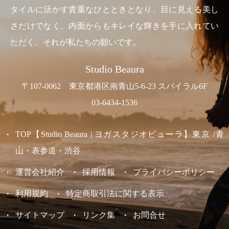
タイルに活かす貴重なひとときとなり、目に見える美し
さだけでなく、内面からもキレイな輝きを手に入れてい
ただく、それが私たちの願いです。
Studio Beaura
〒107-0062 東京都港区南青山5-6-23 スパイラル6F
03-6434-1536
TOP【Studio Beaura | ヨガスタジオビューラ】東京 /青
山・表参道・渋谷
運営会社紹介
採用情報
プライバシーポリシー
利用規約
特定商取引法に関する表示
サイトマップ
リンク集
お問合せ