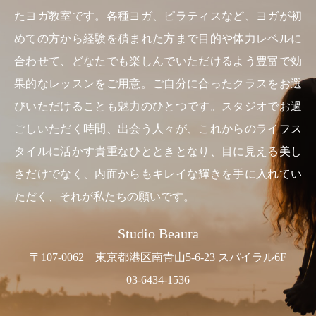
たヨガ教室です。各種ヨガ、ピラティスなど、ヨガが初
めての方から経験を積まれた方まで目的や体力レベルに
合わせて、どなたでも楽しんでいただけるよう豊富で効
果的なレッスンをご用意。ご自分に合ったクラスをお選
びいただけることも魅力のひとつです。スタジオでお過
ごしいただく時間、出会う人々が、これからのライフス
タイルに活かす貴重なひとときとなり、目に見える美し
さだけでなく、内面からもキレイな輝きを手に入れてい
ただく、それが私たちの願いです。
Studio Beaura
〒107-0062 東京都港区南青山5-6-23 スパイラル6F
03-6434-1536