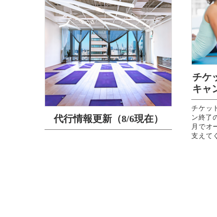
チケ
キャ
チケッ
代行情報更新（8/6現在）
ン終了のお
月でオ
支えて
ラクター