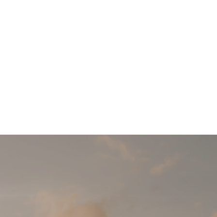
年となりま
げます🙏