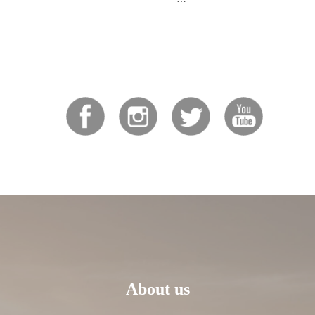
皆様の2026年が素晴らしい一
すように、心よりお祈り申し上
💖
...
About us