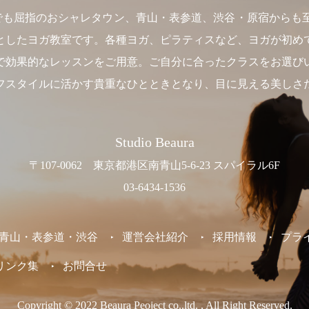
】は、東京でも屈指のおシャレタウン、青山・表参道、渋谷・原宿か
としたヨガ教室です。各種ヨガ、ピラティスなど、ヨガが初め
で効果的なレッスンをご用意。ご自分に合ったクラスをお選び
フスタイルに活かす貴重なひとときとなり、目に見える美しさ
Studio Beaura
〒107-0062 東京都港区南青山5-6-23 スパイラル6F
03-6434-1536
東京 /青山・表参道・渋谷
運営会社紹介
採用情報
プラ
リンク集
お問合せ
Copyright © 2022 Beaura Peoject co.,ltd. , All Right Reserved.