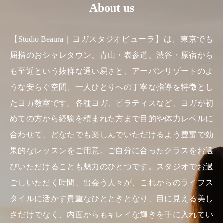
About us
【Studio Beaura｜ヨガスタジオビューラ】は、東京でも
屈指のおシャレタウン、青山・表参道、渋谷・原宿から
も至近という抜群な通い易さと、アーバンリゾートのよ
うな安らぐ空間、一人ひとりへの丁寧な指導を特徴とし
たヨガ教室です。各種ヨガ、ピラティスなど、ヨガが初
めての方から経験を積まれた方まで目的や体力レベルに
合わせて、どなたでも楽しんでいただけるよう豊富で効
果的なレッスンをご用意。ご自分に合ったクラスをお選
びいただけることも魅力のひとつです。スタジオでお過
ごしいただく時間、出会う人々が、これからのライフス
タイルに活かす貴重なひとときとなり、目に見える美し
さだけでなく、内面からもキレイな輝きを手に入れてい