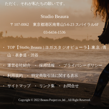
ただく、それが私たちの願いです。
Studio Beaura
〒107-0062 東京都港区南青山5-6-23 スパイラル6F
03-6434-1536
TOP【Studio Beaura | ヨガスタジオビューラ】東京 /青
山・表参道・渋谷
運営会社紹介
採用情報
プライバシーポリシー
利用規約
特定商取引法に関する表示
サイトマップ
リンク集
お問合せ
Copyright © 2022 Beaura Peoject co.,ltd. , All Right Reserved.