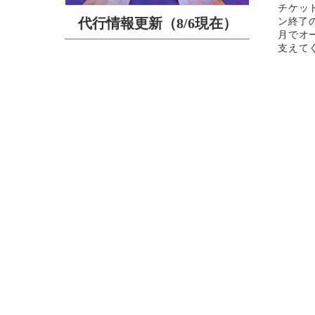
チケッ
代行情報更新（8/6現在）
ン終了のお
月でオ
支えて
ラクター