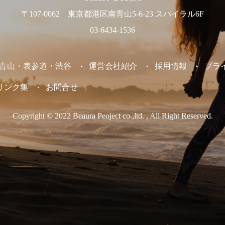
〒107-0062 東京都港区南青山5-6-23 スパイラル6F
03-6434-1536
東京 /青山・表参道・渋谷
運営会社紹介
採用情報
プラ
リンク集
お問合せ
Copyright © 2022 Beaura Peoject co.,ltd. , All Right Reserved.