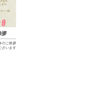
挨拶
年 新年のご挨拶
うございます
年となりま
げます🙏