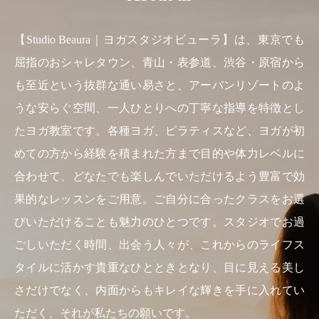
【Studio Beaura｜ヨガスタジオビューラ】は、東京でも
屈指のおシャレタウン、青山・表参道、渋谷・原宿から
も至近という抜群な通い易さと、アーバンリゾートのよ
うな安らぐ空間、一人ひとりへの丁寧な指導を特徴とし
たヨガ教室です。各種ヨガ、ピラティスなど、ヨガが初
めての方から経験を積まれた方まで目的や体力レベルに
合わせて、どなたでも楽しんでいただけるよう豊富で効
果的なレッスンをご用意。ご自分に合ったクラスをお選
びいただけることも魅力のひとつです。スタジオでお過
ごしいただく時間、出会う人々が、これからのライフス
タイルに活かす貴重なひとときとなり、目に見える美し
さだけでなく、内面からもキレイな輝きを手に入れてい
ただく、それが私たちの願いです。