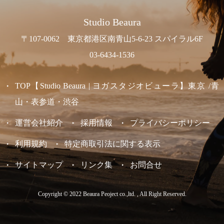
Studio Beaura
〒107-0062 東京都港区南青山5-6-23 スパイラル6F
03-6434-1536
TOP【Studio Beaura | ヨガスタジオビューラ】東京 /青
山・表参道・渋谷
運営会社紹介
採用情報
プライバシーポリシー
利用規約
特定商取引法に関する表示
サイトマップ
リンク集
お問合せ
Copyright © 2022 Beaura Peoject co.,ltd. , All Right Reserved.