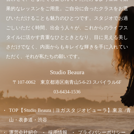
果的なレッスンをご用意。ご自分に合ったクラスをお選
びいただけることも魅力のひとつです。スタジオでお過
ごしいただく時間、出会う人々が、これからのライフス
タイルに活かす貴重なひとときとなり、目に見える美し
さだけでなく、内面からもキレイな輝きを手に入れてい
ただく、それが私たちの願いです。
Studio Beaura
〒107-0062 東京都港区南青山5-6-23 スパイラル6F
03-6434-1536
TOP【Studio Beaura | ヨガスタジオビューラ】東京 /青
山・表参道・渋谷
運営会社紹介
採用情報
プライバシーポリシー