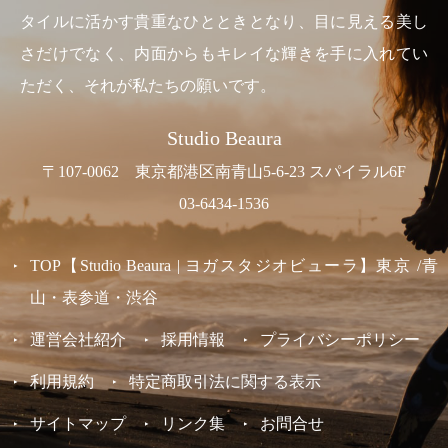
タイルに活かす貴重なひとときとなり、目に見える美し
さだけでなく、内面からもキレイな輝きを手に入れてい
ただく、それが私たちの願いです。
Studio Beaura
〒107-0062 東京都港区南青山5-6-23 スパイラル6F
03-6434-1536
TOP【Studio Beaura | ヨガスタジオビューラ】東京 /青
山・表参道・渋谷
運営会社紹介
採用情報
プライバシーポリシー
利用規約
特定商取引法に関する表示
サイトマップ
リンク集
お問合せ