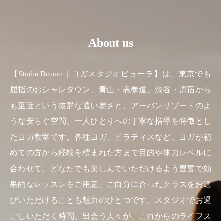
About us
【Studio Beaura｜ヨガスタジオビューラ】は、東京でも
屈指のおシャレタウン、青山・表参道、渋谷・原宿から
も至近という抜群な通い易さと、アーバンリゾートのよ
うな安らぐ空間、一人ひとりへの丁寧な指導を特徴とし
たヨガ教室です。各種ヨガ、ピラティスなど、ヨガが初
めての方から経験を積まれた方まで目的や体力レベルに
合わせて、どなたでも楽しんでいただけるよう豊富で効
果的なレッスンをご用意。ご自分に合ったクラスをお選
びいただけることも魅力のひとつです。スタジオでお過
ごしいただく時間、出会う人々が、これからのライフス