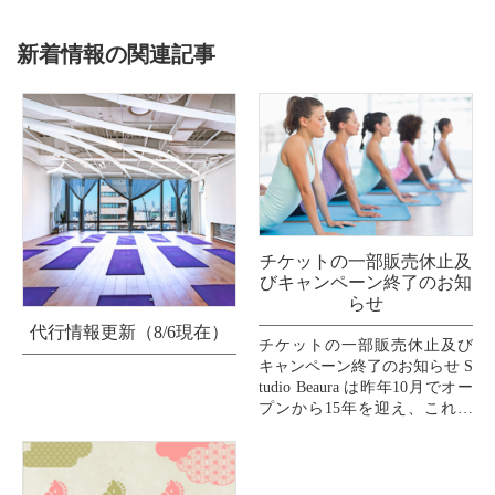
新着情報の関連記事
チケットの一部販売休止及
びキャンペーン終了のお知
らせ
代行情報更新（8/6現在）
チケットの一部販売休止及び
キャンペーン終了のお知らせ S
tudio Beaura は昨年10月でオー
プンから15年を迎え、これま
で支えてくださいましたお客
様、インストラクター、スタ
ッフ、...