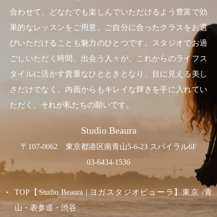
合わせて、どなたでも楽しんでいただけるよう豊富で効
果的なレッスンをご用意。ご自分に合ったクラスをお選
びいただけることも魅力のひとつです。スタジオでお過
ごしいただく時間、出会う人々が、これからのライフス
タイルに活かす貴重なひとときとなり、目に見える美し
さだけでなく、内面からもキレイな輝きを手に入れてい
ただく、それが私たちの願いです。
Studio Beaura
〒107-0062 東京都港区南青山5-6-23 スパイラル6F
03-6434-1536
TOP【Studio Beaura | ヨガスタジオビューラ】東京 /青
山・表参道・渋谷