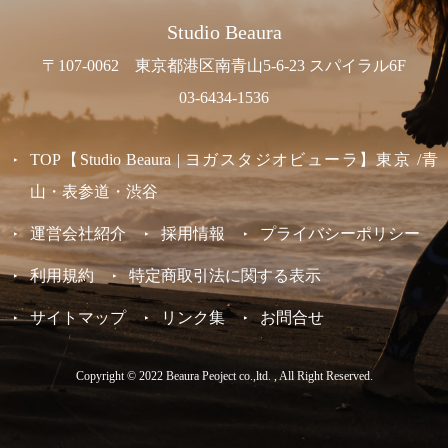
Studio Beaura
〒107-0062 東京都港区南青山5-6-23 スパイラル6F
03-6434-1536
TOP【Studio Beaura | ヨガスタジオビューラ】東京 /青
山・表参道・渋谷
運営会社紹介
採用情報
プライバシーポリシー
利用規約
特定商取引法に関する表示
サイトマップ
リンク集
お問合せ
Copyright © 2022 Beaura Peoject co.,ltd. , All Right Reserved.