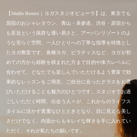
【Studio Beaura｜ヨガスタジオビューラ】は、東京でも
屈指のおシャレタウン、青山・表参道、渋谷・原宿から
も至近という抜群な通い易さと、アーバンリゾートのよ
うな安らぐ空間、一人ひとりへの丁寧な指導を特徴とし
たヨガ教室です。各種ヨガ、ピラティスなど、ヨガが初
めての方から経験を積まれた方まで目的や体力レベルに
合わせて、どなたでも楽しんでいただけるよう豊富で効
果的なレッスンをご用意。ご自分に合ったクラスをお選
びいただけることも魅力のひとつです。スタジオでお過
ごしいただく時間、出会う人々が、これからのライフス
タイルに活かす貴重なひとときとなり、目に見える美し
さだけでなく、内面からもキレイな輝きを手に入れてい
ただく、それが私たちの願いです。