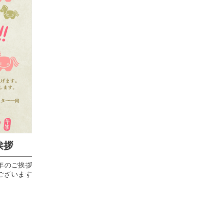
挨拶
年 新年のご挨拶
うございます
年となりま
げます🙏