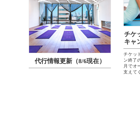
チケ
キャ
チケッ
代行情報更新（8/6現在）
ン終了のお
月でオ
支えて
ラクター