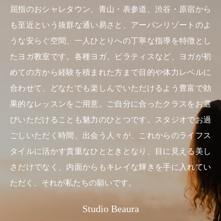
屈指のおシャレタウン、青山・表参道、渋谷・原宿から
も至近という抜群な通い易さと、アーバンリゾートのよ
うな安らぐ空間、一人ひとりへの丁寧な指導を特徴とし
たヨガ教室です。各種ヨガ、ピラティスなど、ヨガが初
めての方から経験を積まれた方まで目的や体力レベルに
合わせて、どなたでも楽しんでいただけるよう豊富で効
果的なレッスンをご用意。ご自分に合ったクラスをお選
びいただけることも魅力のひとつです。スタジオでお過
ごしいただく時間、出会う人々が、これからのライフス
タイルに活かす貴重なひとときとなり、目に見える美し
さだけでなく、内面からもキレイな輝きを手に入れてい
ただく、それが私たちの願いです。
Studio Beaura