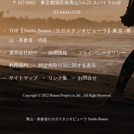
〒107-0062 東京都港区南青山5-6-23 スパイラル6F
03-6434-1536
TOP【Studio Beaura | ヨガスタジオビューラ】東京 /青
山・表参道・渋谷
運営会社紹介
採用情報
プライバシーポリシー
利用規約
特定商取引法に関する表示
サイトマップ
リンク集
お問合せ
Copyright © 2022 Beaura Peoject co.,ltd. , All Right Reserved.
青山・表参道のヨガスタジオビューラ Studio Beaura