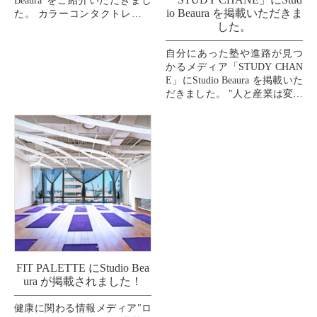
Beaura"をご紹介いただきまし
io Beaura を掲載いただきま
た。 カラーコンタクトレンズ
した。
の通販サイト"クイーンアイ
ズ"のウェルネスコーナーのコ
自分にあった塾や進路が見つ
ラム記事
かるメディア「STUDY CHAN
...
E」にStudio Beaura を掲載いた
だきました。 "人と産業は変わ
れる！を証明する。"をビジョ
ンに掲げるHUSTAR株...
FIT PALETTE にStudio Bea
ura が掲載されました！
健康に関わる情報メディア"ロ