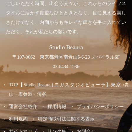
ごしいただく時間、出会う人々が、これからのライフス
タイルに活かす貴重なひとときとなり、目に見える美し
さだけでなく、内面からもキレイな輝きを手に入れてい
ただく、それが私たちの願いです。
Studio Beaura
〒107-0062 東京都港区南青山5-6-23 スパイラル6F
03-6434-1536
TOP【Studio Beaura | ヨガスタジオビューラ】東京 /青
山・表参道・渋谷
運営会社紹介
採用情報
プライバシーポリシー
利用規約
特定商取引法に関する表示
サイトマップ
リンク集
お問合せ