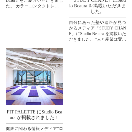
「STUDY CHANE」にStud
Beaura"をご紹介いただきまし
io Beaura を掲載いただきま
た。 カラーコンタクトレンズ
した。
の通販サイト"クイーンアイ
ズ"のウェルネスコーナーのコ
自分にあった塾や進路が見つ
ラム記事
かるメディア「STUDY CHAN
...
E」にStudio Beaura を掲載いた
だきました。 "人と産業は変わ
れる！を証明する。"をビジョ
ンに掲げるHUSTAR株...
FIT PALETTE にStudio Bea
ura が掲載されました！
健康に関わる情報メディア"ロ