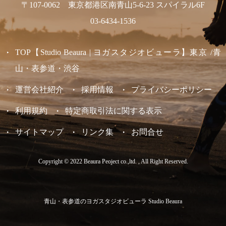
〒107-0062 東京都港区南青山5-6-23 スパイラル6F
03-6434-1536
TOP【Studio Beaura | ヨガスタジオビューラ】東京 /青
山・表参道・渋谷
運営会社紹介
採用情報
プライバシーポリシー
利用規約
特定商取引法に関する表示
サイトマップ
リンク集
お問合せ
Copyright © 2022 Beaura Peoject co.,ltd. , All Right Reserved.
青山・表参道のヨガスタジオビューラ Studio Beaura