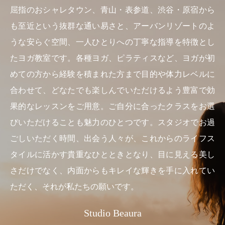
屈指のおシャレタウン、青山・表参道、渋谷・原宿から
も至近という抜群な通い易さと、アーバンリゾートのよ
うな安らぐ空間、一人ひとりへの丁寧な指導を特徴とし
たヨガ教室です。各種ヨガ、ピラティスなど、ヨガが初
めての方から経験を積まれた方まで目的や体力レベルに
合わせて、どなたでも楽しんでいただけるよう豊富で効
果的なレッスンをご用意。ご自分に合ったクラスをお選
びいただけることも魅力のひとつです。スタジオでお過
ごしいただく時間、出会う人々が、これからのライフス
タイルに活かす貴重なひとときとなり、目に見える美し
さだけでなく、内面からもキレイな輝きを手に入れてい
ただく、それが私たちの願いです。
Studio Beaura