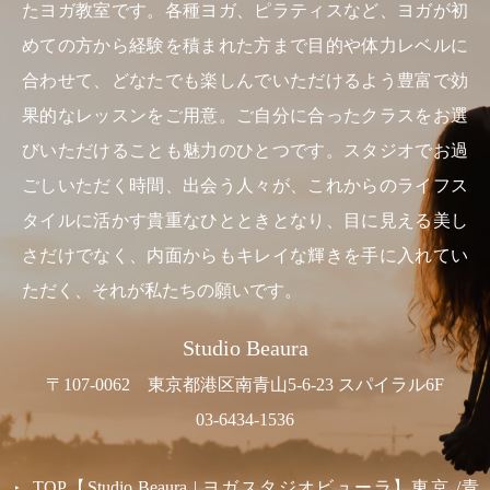
たヨガ教室です。各種ヨガ、ピラティスなど、ヨガが初
めての方から経験を積まれた方まで目的や体力レベルに
合わせて、どなたでも楽しんでいただけるよう豊富で効
果的なレッスンをご用意。ご自分に合ったクラスをお選
びいただけることも魅力のひとつです。スタジオでお過
ごしいただく時間、出会う人々が、これからのライフス
タイルに活かす貴重なひとときとなり、目に見える美し
さだけでなく、内面からもキレイな輝きを手に入れてい
ただく、それが私たちの願いです。
Studio Beaura
〒107-0062 東京都港区南青山5-6-23 スパイラル6F
03-6434-1536
TOP【Studio Beaura | ヨガスタジオビューラ】東京 /青