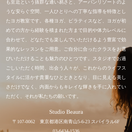
も至近という抜群な通い易さと、アーバンリゾートのよ
うな安らぐ空間、一人ひとりへの丁寧な指導を特徴とし
たヨガ教室です。各種ヨガ、ピラティスなど、ヨガが初
めての方から経験を積まれた方まで目的や体力レベルに
合わせて、どなたでも楽しんでいただけるよう豊富で効
果的なレッスンをご用意。ご自分に合ったクラスをお選
びいただけることも魅力のひとつです。スタジオでお過
ごしいただく時間、出会う人々が、これからのライフス
タイルに活かす貴重なひとときとなり、目に見える美し
さだけでなく、内面からもキレイな輝きを手に入れてい
ただく、それが私たちの願いです。
Studio Beaura
〒107-0062 東京都港区南青山5-6-23 スパイラル6F
03-6434-1536