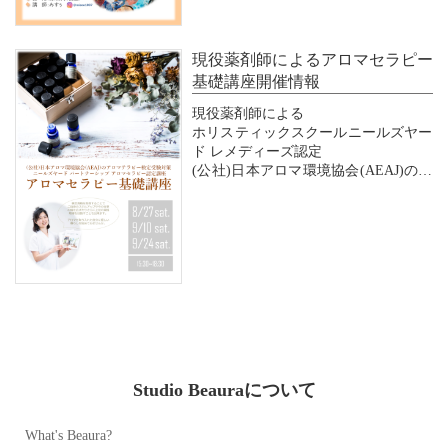
◆Baby Yoga & 知育ゲーム｜8/24
（水）16:00～1...
現役薬剤師によるアロマセラピー
基礎講座開催情報
現役薬剤師による
ホリスティックスクールニールズヤー
ド レメディーズ認定
(公社)日本アロマ環境協会(AEAJ)のア
ロマテラピー検定受験対策
アロマセラピー基礎講座
本講座は、日本アロマ環境協会(AEAJ)
のアロマテラピー検定（2022年11月16
日（日）開催）合格向けて必要な知
識、スキルを習得する検...
Studio Beauraについて
What's Beaura?