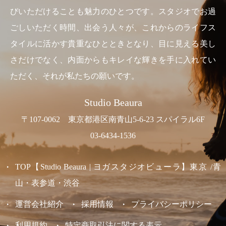
びいただけることも魅力のひとつです。スタジオでお過
ごしいただく時間、出会う人々が、これからのライフス
タイルに活かす貴重なひとときとなり、目に見える美し
さだけでなく、内面からもキレイな輝きを手に入れてい
ただく、それが私たちの願いです。
Studio Beaura
〒107-0062 東京都港区南青山5-6-23 スパイラル6F
03-6434-1536
TOP【Studio Beaura | ヨガスタジオビューラ】東京 /青
山・表参道・渋谷
運営会社紹介
採用情報
プライバシーポリシー
利用規約
特定商取引法に関する表示