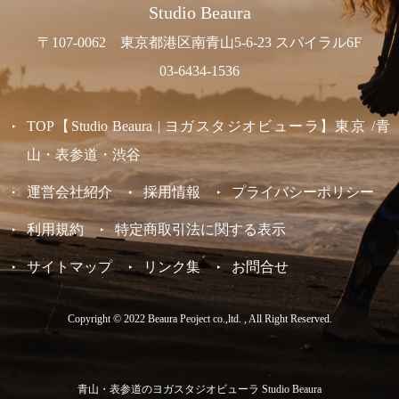
Studio Beaura
〒107-0062 東京都港区南青山5-6-23 スパイラル6F
03-6434-1536
TOP【Studio Beaura | ヨガスタジオビューラ】東京 /青
山・表参道・渋谷
運営会社紹介
採用情報
プライバシーポリシー
利用規約
特定商取引法に関する表示
サイトマップ
リンク集
お問合せ
Copyright © 2022 Beaura Peoject co.,ltd. , All Right Reserved.
青山・表参道のヨガスタジオビューラ Studio Beaura