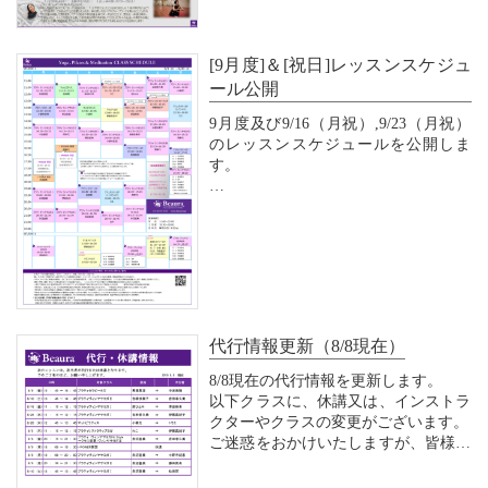
て行っています。
S...
[9月度]＆[祝日]レッスンスケジュ
ール公開
9月度及び9/16（月祝）,9/23（月祝）
のレッスンスケジュールを公開しま
す。
尚、9月より下記クラスを増設いたし
ます。
水曜 19:00～20:00 マタニティヨガ
土曜 11:30～13:00 産後リカバリー
ヨガ（第1、第3土曜開催）
代行情報更新（8/8現在）
レギュラークラスのご予約は、Ｗｅｂ
（メンバー専用）予約にて承...
8/8現在の代行情報を更新します。
以下クラスに、休講又は、インストラ
クターやクラスの変更がございます。
ご迷惑をおかけいたしますが、皆様の
ご理解、ご協力をお願いいたします。