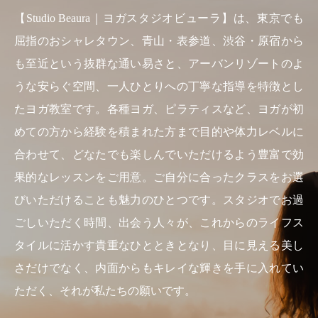
【Studio Beaura｜ヨガスタジオビューラ】は、東京でも
屈指のおシャレタウン、青山・表参道、渋谷・原宿から
も至近という抜群な通い易さと、アーバンリゾートのよ
うな安らぐ空間、一人ひとりへの丁寧な指導を特徴とし
たヨガ教室です。各種ヨガ、ピラティスなど、ヨガが初
めての方から経験を積まれた方まで目的や体力レベルに
合わせて、どなたでも楽しんでいただけるよう豊富で効
果的なレッスンをご用意。ご自分に合ったクラスをお選
びいただけることも魅力のひとつです。スタジオでお過
ごしいただく時間、出会う人々が、これからのライフス
タイルに活かす貴重なひとときとなり、目に見える美し
さだけでなく、内面からもキレイな輝きを手に入れてい
ただく、それが私たちの願いです。