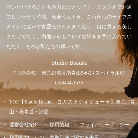
びいただけることも魅力のひとつです。スタジオでお過
ごしいただく時間、出会う人々が、これからのライフス
タイルに活かす貴重なひとときとなり、目に見える美し
さだけでなく、内面からもキレイな輝きを手に入れてい
ただく、それが私たちの願いです。
Studio Beaura
〒107-0062 東京都港区南青山5-6-23 スパイラル6F
03-6434-1536
TOP【Studio Beaura | ヨガスタジオビューラ】東京 /青
山・表参道・渋谷
運営会社紹介
採用情報
プライバシーポリシー
利用規約
特定商取引法に関する表示