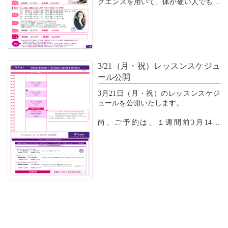
クエンスを用いて、体が硬い人でも滑
らかにアーサナが出来るようにするク
ラスです。関節に痛みや傷害のある方
でも、個々に異なるクライアントのア
ライメントを観察・評価した上でアー
サナの指導を行うことに...
3/21（月・祝）レッスンスケジュ
ール公開
3月21日（月・祝）のレッスンスケジ
ュールを公開いたします。
尚、ご予約は、１週間前3月14日
（月）11時30分より受付開始とさせて
いただきます。
ご予約は、Ｗｅｂ（メンバー専用）予
約にて承ります。
皆様のご予約、ご参加をお待ちしてお
ります。