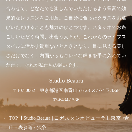
合わせて、どなたでも楽しんでいただけるよう豊富で効
果的なレッスンをご用意。ご自分に合ったクラスをお選
びいただけることも魅力のひとつです。スタジオでお過
ごしいただく時間、出会う人々が、これからのライフス
タイルに活かす貴重なひとときとなり、目に見える美し
さだけでなく、内面からもキレイな輝きを手に入れてい
ただく、それが私たちの願いです。
Studio Beaura
〒107-0062 東京都港区南青山5-6-23 スパイラル6F
03-6434-1536
TOP【Studio Beaura | ヨガスタジオビューラ】東京 /青
山・表参道・渋谷