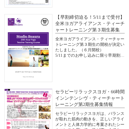
火曜 17:45～18:15 マタニティヨ
ガ ⇒ 月曜 17:45～18:15 マタニ
ティヨガ 担当：マリコ
【早割締切迫る！5/11まで受付】
全米ヨガアライアンス・ティーチ
ャートレーニング第３期生募集
全米ヨガアライアンス・ティーチャー
トレーニング第３期生の開校が決定い
たしました。（６月開校）
5/11までのお申し込みに限り早期割引
価格にて受付中です。
「ヨガの経験は浅いけど将来的に指導
者を目指したい」、「指導者までは目
指さないけどヨガをもっと深く知りた
い」、「ポーズをもっと上手になりた
セラピーリラックスヨガ・66時間
い」など...
インンテンシヴ・ティーチャート
レーニング第2期生募集情報
セラピーリラックスヨガは、バランス
が取れた筋肉の動きを、正しいアライ
メントと人体力学的に考案されたシー