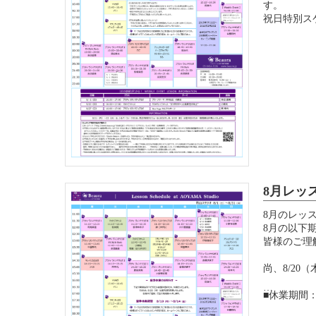
す。
祝日特別ス
8月レッ
8月のレッ
8月の以下期
皆様のご理
尚、8/2
■休業期間：