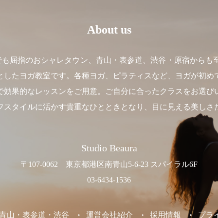
About us
】は、東京でも屈指のおシャレタウン、青山・表参道、渋谷・原宿か
としたヨガ教室です。各種ヨガ、ピラティスなど、ヨガが初め
で効果的なレッスンをご用意。ご自分に合ったクラスをお選び
フスタイルに活かす貴重なひとときとなり、目に見える美しさ
Studio Beaura
〒107-0062 東京都港区南青山5-6-23 スパイラル6F
03-6434-1536
東京 /青山・表参道・渋谷
運営会社紹介
採用情報
プラ