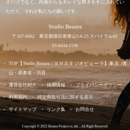
さだけでなく、内面からもキレイな輝きを手に入れてい
ただく、それが私たちの願いです。
Studio Beaura
〒107-0062 東京都港区南青山5-6-23 スパイラル6F
03-6434-1536
TOP【Studio Beaura | ヨガスタジオビューラ】東京 /青
山・表参道・渋谷
運営会社紹介
採用情報
プライバシーポリシー
利用規約
特定商取引法に関する表示
サイトマップ
リンク集
お問合せ
Copyright © 2022 Beaura Peoject co.,ltd. , All Right Reserved.