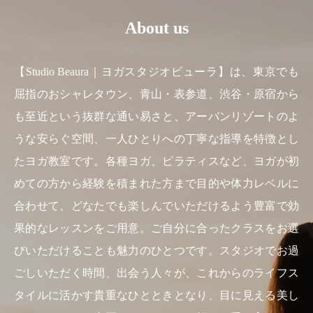
About us
【Studio Beaura｜ヨガスタジオビューラ】は、東京でも
屈指のおシャレタウン、青山・表参道、渋谷・原宿から
も至近という抜群な通い易さと、アーバンリゾートのよ
うな安らぐ空間、一人ひとりへの丁寧な指導を特徴とし
たヨガ教室です。各種ヨガ、ピラティスなど、ヨガが初
めての方から経験を積まれた方まで目的や体力レベルに
合わせて、どなたでも楽しんでいただけるよう豊富で効
果的なレッスンをご用意。ご自分に合ったクラスをお選
びいただけることも魅力のひとつです。スタジオでお過
ごしいただく時間、出会う人々が、これからのライフス
タイルに活かす貴重なひとときとなり、目に見える美し