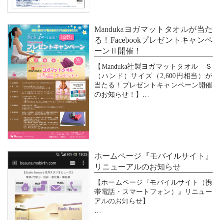
尚、8月は、お盆や夏休み等の休業は
なく、通常通り営業をいたします。
（但し、8/20（火）は定期休館日の
Mandukaヨガマットタオルが当た
み...
る！Facebookプレゼントキャンペ
ーンⅡ開催！
【Manduka社製ヨガマットタオル Ｓ
（ハンド）サイズ（2,600円相当）が
当たる！プレゼントキャンペーン開催
のお知らせ！】
Studio Beauraでは夏の艶ある美肌＆美
ボディ作りを応援する” 艶や夏（つや
やか）ボディキャンペーン“を実施中
です！キャンペーン期間中、艶や夏
（つややか）ボディ...
ホームページ『モバイルサイト』
リニューアルのお知らせ
【ホームページ『モバイルサイト（携
帯電話・スマートフォン）』リニュー
アルのお知らせ】
スマートフォンの普及によるスマート